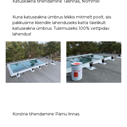
Katuseakna tihendamine Tallinnas, Nõmmel
Kuna katuseakna ümbrus lekkis mitmelt poolt, siis
pakkusime kliendile lahenduseks katta täielikult
katuseakna ümbrus. Tulemuseks 100% vettpidav
lahendus!
Korstna tihendamine Pärnu linnas