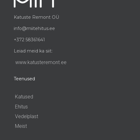
Katuste Remont OÜ
info@miitehitus.ee
+372 58361641
Leiad meid ka siit:
www.katusteremont.ee
Teenused
Katused
Ehitus
Vedelplast
Meist