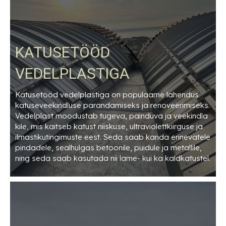
KATUSETÖÖD
VEDELPLASTIGA
Katusetööd vedelplastiga on populaarne lahendus
katuseveekindluse parandamiseks ja renoveerimiseks.
Vedelplast moodustab tugeva, painduva ja veekindla
kile, mis kaitseb katust niiskuse, ultraviolettkiirguse ja
ilmastikutingimuste eest. Seda saab kanda erinevatele
pindadele, sealhulgas betoonile, puidule ja metallile,
ning seda saab kasutada nii lame- kui ka kaldkatustel.