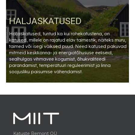
HALJASKATUSED
Haljaskatused, tuntud ka kui rohekatustena, on
katused, millele on rajatud elav taimestik, näiteks muru,
taimed või isegi väiksed puud. Need katused pakuvad
mitmeid keskkonna- ja energiatõhususe eeliseid,
sealhulgas vihmavee kogumist, õhukvaliteedi
parandamist, temperatuuri reguleerimist ja linna
soojusliku paisumise vähendamist.
Katuste Remont OÜ