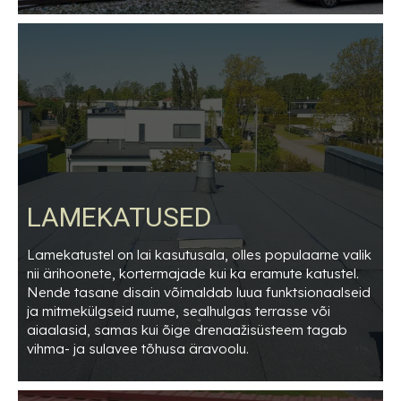
LAMEKATUSED
Lamekatustel on lai kasutusala, olles populaarne valik
nii ärihoonete, kortermajade kui ka eramute katustel.
Nende tasane disain võimaldab luua funktsionaalseid
ja mitmekülgseid ruume, sealhulgas terrasse või
aiaalasid, samas kui õige drenaažisüsteem tagab
vihma- ja sulavee tõhusa äravoolu.