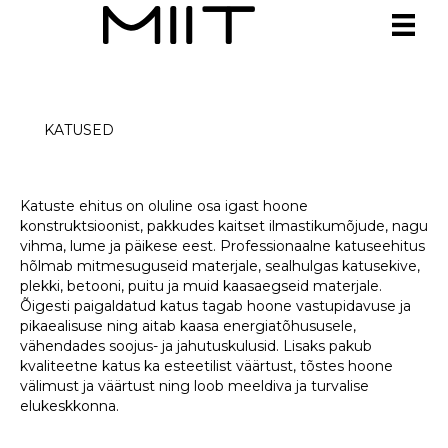
KATUSED
Katuste ehitus on oluline osa igast hoone
konstruktsioonist, pakkudes kaitset ilmastikumõjude, nagu
vihma, lume ja päikese eest. Professionaalne katuseehitus
hõlmab mitmesuguseid materjale, sealhulgas katusekive,
plekki, betooni, puitu ja muid kaasaegseid materjale.
Õigesti paigaldatud katus tagab hoone vastupidavuse ja
pikaealisuse ning aitab kaasa energiatõhususele,
vähendades soojus- ja jahutuskulusid. Lisaks pakub
kvaliteetne katus ka esteetilist väärtust, tõstes hoone
välimust ja väärtust ning loob meeldiva ja turvalise
elukeskkonna.