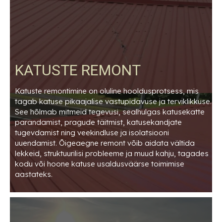
KATUSTE REMONT
Katuste remontimine on oluline hooldusprotsess, mis
tagab katuse pikaajalise vastupidavuse ja terviklikkuse.
See hõlmab mitmeid tegevusi, sealhulgas katusekatte
parandamist, pragude täitmist, katusekandjate
tugevdamist ning veekindluse ja isolatsiooni
uuendamist. Õigeaegne remont võib aidata vältida
lekkeid, struktuurilisi probleeme ja muud kahju, tagades
kodu või hoone katuse usaldusväärse toimimise
aastateks.