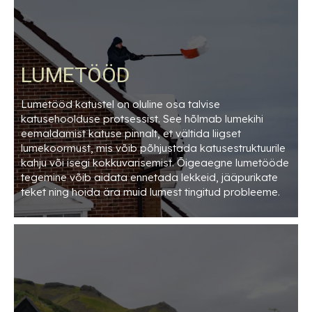
LUMETÖÖD
Lumetööd katustel on oluline osa talvise
katusehoolduse protsessist. See hõlmab lumekihi
eemaldamist katuse pinnalt, et vältida liigset
lumekoormust, mis võib põhjustada katusestruktuurile
kahju või isegi kokkuvarisemist. Õigeaegne lumetööde
tegemine võib aidata ennetada lekkeid, jääpurikate
teket ning hoida ära muid lumest tingitud probleeme.