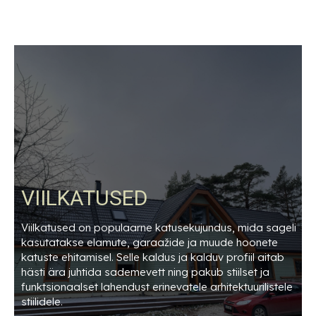
VIILKATUSED
Viilkatused on populaarne katusekujundus, mida sageli
kasutatakse elamute, garaažide ja muude hoonete
katuste ehitamisel. Selle kaldus ja kalduv profiil aitab
hästi ära juhtida sademevett ning pakub stiilset ja
funktsionaalset lahendust erinevatele arhitektuurilistele
stiilidele.