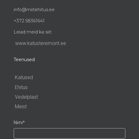
info@miitehitus.ee
+372 58361641
Leiad meid ka siit:
www.katusteremont.ee
Teenused
Katused
Ehitus
Vedelplast
Meist
Nimi