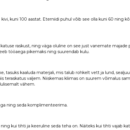
ivi, kuni 100 aastat. Eterniidi puhul võib see olla kuni 60 ning k
atuse raskust, ning väga oluline on see just vanemate majade 
 teeb tööaega pikemaks ning suurendab kulu.
 tasuks kaaluda materjali, mis talub rohkelt vett ja lund, sealjuur
is teraskatus valjem. Niiskemas kliimas on suurem võimalus samb
olulisemalt vähem.
ega ning seda komplimenteerima.
ing kui tihti ja keeruline seda teha on. Näiteks kui tihti vajab k