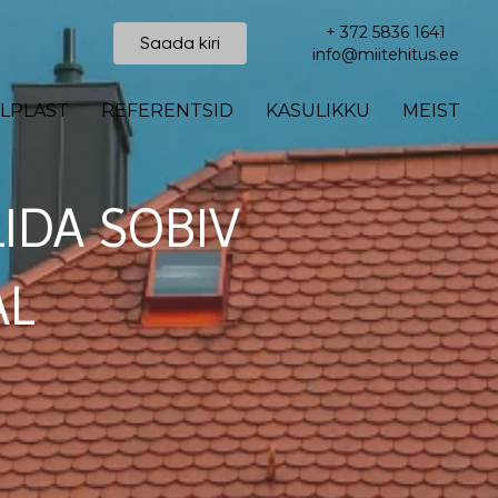
+ 372 5836 1641
Saada kiri
info@miitehitus.ee
LPLAST
REFERENTSID
KASULIKKU
MEIST
LIDA SOBIV
AL