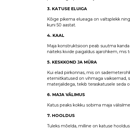
3. KATUSE ELUIGA
Kõige pikema elueaga on valtsplekk ning k
kuni 50 aastat.
4. KAAL
Maja konstruktsioon peab suutma kanda k
näiteks kivide paigaldus ajarohkem, mis
5. KESKKOND JA MÜRA
Kui elad piirkonnas, mis on sademeterohke,
eterniitkatused on vihmaga vaiksemad, si
materjalidega, tekib teraskatusele seda 
6. MAJA VÄLIMUS
Katus peaks kokku sobima maja välisilm
7. HOOLDUS
Tuleks mõelda, milline on katuse hooldus n