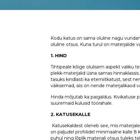
Kodu katus on sama oluline nagu vundamen
oluline otsus. Kuna turul on materjalide 
1. HIND
Tihtipeale kõige olulisem aspekt valiku te
plekk-materjalid üsna samas hinnaklassi
tasuks kindlasti ka eterniitkatust, sest
väiksemad, siis on nende materjalikaod väi
Hinda mõjutab ka paigaldus. Kivikatuse p
suuremaid kulusid töörahale.
2. KATUSEKALLE
Katusekaldest oleneb see, mis materjale o
on paljudel profiilidel minimaalne kalle 8 
puhul ning lõplik materjali otsus tuleks t