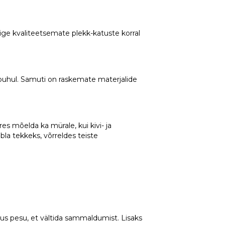
õige kvaliteetsemate plekk-katuste korral
puhul. Samuti on raskemate materjalide
es mõelda ka mürale, kui kivi- ja
la tekkeks, võrreldes teiste
atus pesu, et vältida sammaldumist. Lisaks