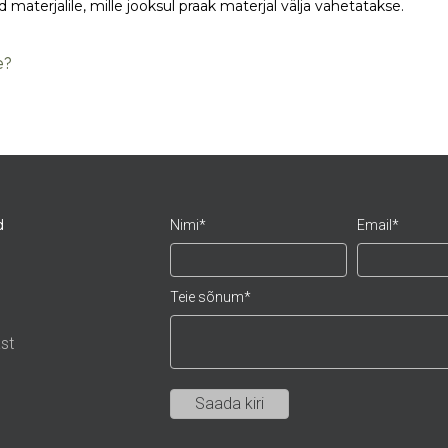
materjalile, mille jooksul praak materjal välja vahetatakse.
e?
d
Nimi
Email
Teie sõnum
st
Saada kiri