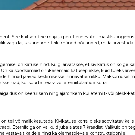
t. See kaitseb Teie maja ja peret erinevate ilmastikutingimust
valik väga lai, siis anname Teile mõned nõuanded, mida arvestada
gemisel on katuse hind. Kuigi arvatakse, et kivikatus on kõige kal
s. On ka soodsamaid õhukesemaid katuseplekke, kuid tuleks arve
 nende hinnad jäävad keskmisesse hinnavahemikku. Maksumusel män
ksemad, kui suurte teras- või eterniitplaatide korral.
aigaldus on keerulisem ning ajarohkem kui eterniit- või plekk-k
n teil võimalik kasutada. Kivikatuse korral oleks soovitatav kall
kraadi. Eterniidiga on valikuid juba alates 7 kraadist. Valikuid on t
eha vastavalt kaldele ning ka olemasolevale konstruktsioonile.