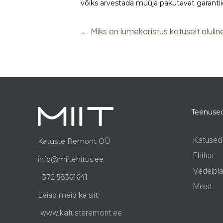
võiks arvestada müüja pakutavat garantiid 
← Miks on lumekoristus katuselt olulin
POSTS
NAVIGATION
Teenuse
Katused
Katuste Remont OÜ
Ehitus
info@miitehitus.ee
Vedelpla
+372 58361641
Meist
Leiad meid ka siit:
www.katusteremont.ee