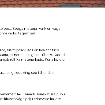
e eest. Seega materjali valik on väga
 oma valiku tegemisel.
lim, siis tegelikkuses on kvaliteetsed
stada, et nende eluiga on lühem. Kaaluda
gib rolli ka materjalikadu. Kuna kivid on
atuse paigaldus ning see tähendab
e vähemalt 14-15 kraadi. Teraskatuse puhul
egelikkuses väga palju erinevate kallete